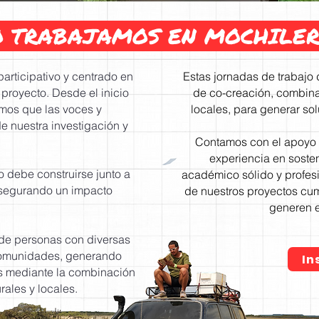
 TRABAJAMOS EN MOCHILER
rticipativo y centrado en
Estas jornadas de trabajo
proyecto. Desde el inicio
de co-creación, combina
amos que las voces y
locales, para generar so
e nuestra investigación y
Contamos con el apoyo 
experiencia en soste
 debe construirse junto a
académico sólido y profes
 asegurando un impacto
de nuestros proyectos cum
generen e
nde personas con diversas
comunidades, generando
In
es mediante la combinación
ales y locales. ​