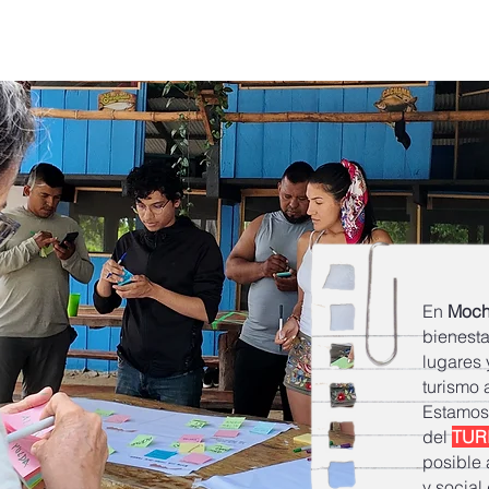
o Regenerativo
Regenera Nuquí
Equip
En
Moch
bienesta
lugares 
turismo 
Estamos
del
TUR
posible 
y social 