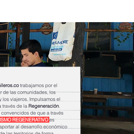
o
Blog
ileros.co
trabajamos por el
r de las comunidades, los
y los viajeros. Impulsamos el
a través de la
Regeneración
.
 convencidos de que a través
ISMO REGENERATIVO
es
aportar al desarrollo económico
de las territorios de forma