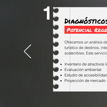
1
Diagnóstico
Potencial Rege
Ofrecemos un análisis de
turístico de destinos, in
sostenibles. Este servici
Inventario de atractivos l
Evaluación ambiental
Estudio de accesibilida
Proyección de mercado