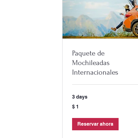
Paquete de
Mochileadas
Internacionales
3 days
1
$ 1
peso
colombiano
Reservar ahora