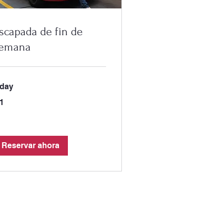
scapada de fin de
emana
 day
 1
so
lombiano
Reservar ahora