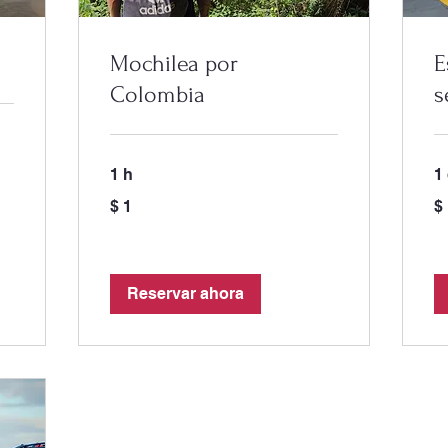
Mochilea por
E
Colombia
s
1 h
1
1
1
$ 1
$
peso
pe
colombiano
co
Reservar ahora